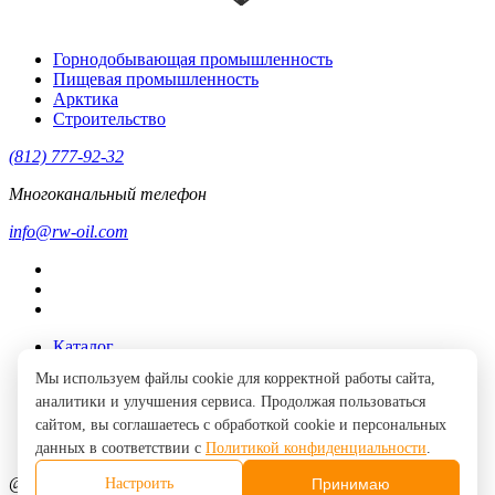
Горнодобывающая промышленность
Пищевая промышленность
Арктика
Строительство
(812) 777-92-32
Многоканальный телефон
info@rw-oil.com
Каталог
Поддержка
Мы используем файлы cookie для корректной работы сайта,
Где купить
аналитики и улучшения сервиса. Продолжая пользоваться
Контакты
О компании
сайтом, вы соглашаетесь с обработкой cookie и персональных
Партнерам
данных в соответствии с
Политикой конфиденциальности
.
@RW 2026
Принимаю
Настроить